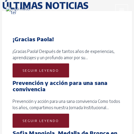
ÚLTIMAS NOTICIAS
Ir
al
MAI
contenido
MEN
¡Gracias Paola!
¡Gracias Paola! Después de tantos años de experiencias,
aprendizajes y un profundo amor por su…
SEGUIR LEYENDO
Prevención y acción para una sana
convivencia
Prevención y acción para una sana convivencia Como todos
los años, compartimos nuestra Jornada Institucional…
SEGUIR LEYENDO
Sofia Mangiola, Medalla de Bronce en