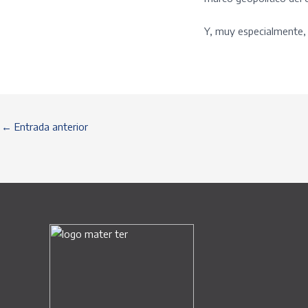
Y, muy especialmente,
Post
←
Entrada anterior
navigation