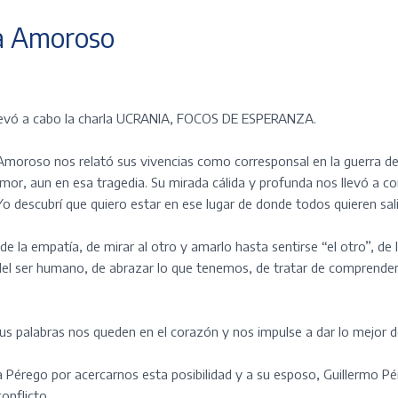
na Amoroso
 llevó a cabo la charla UCRANIA, FOCOS DE ESPERANZA.
 Amoroso nos relató sus vivencias como corresponsal en la guerra d
amor, aun en esa tragedia. Su mirada cálida y profunda nos llevó a c
o descubrí que quiero estar en ese lugar de donde todos quieren sali
de la empatía, de mirar al otro y amarlo hasta sentirse “el otro”, de 
 del ser humano, de abrazar lo que tenemos, de tratar de comprender 
sus palabras nos queden en el corazón y nos impulse a dar lo mejor
érego por acercarnos esta posibilidad y a su esposo, Guillermo Pér
onflicto.